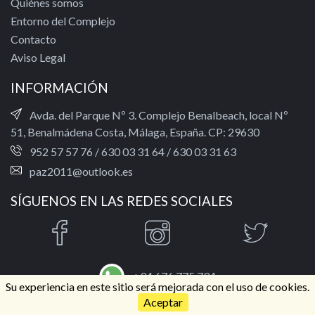
Quiénes somos
Entorno del Complejo
Contacto
Aviso Legal
INFORMACIÓN
Avda. del Parque Nº 3. Complejo Benalbeach, local Nº
51, Benalmádena Costa, Málaga, España. CP: 29630
952 57 57 76
/
630 03 31 64
/
630 03 31 63
paz2011@outlook.es
SÍGUENOS EN LAS REDES SOCIALES
+34 676 775 794
Su experiencia en este sitio será mejorada con el uso de cookies.
Aceptar