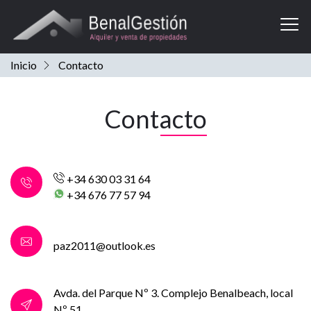
In
Inicio
Contacto
Contacto
+34 630 03 31 64
+34 676 77 57 94
paz2011@outlook.es
Avda. del Parque Nº 3. Complejo Benalbeach, local
Nº 51,