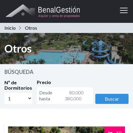
In
Inicio
Otros
Otros
BÚSQUEDA
Precio
Nº de
Dormitorios
Desde
hasta
Buscar
10