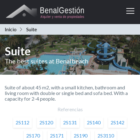
In
Inicio
Suite
Suite
The best suites at Benalbeach
Suite of about 45 m2, with a small kitchen, bathroom and
living room with double or single bed and sofa bed. With a
capacity for 2-4 people.
Referencias
2S112
2S120
2S131
2S140
2S142
2S170
2S171
2S190
2S3110